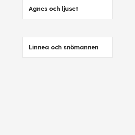
Agnes och ljuset
Linnea och snömannen
Pojken och rövarna
Knivsliparen