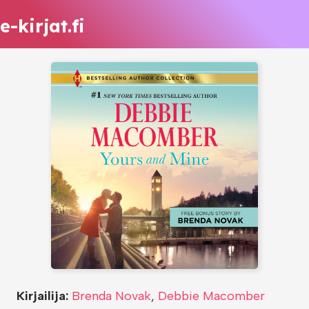
e-kirjat.fi
Kirjailija:
Brenda Novak
,
Debbie Macomber