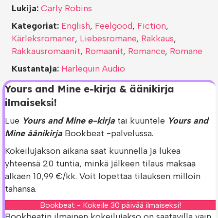
Lukija:
Carly Robins
Kategoriat:
English
,
Feelgood
,
Fiction
,
Kärleksromaner
,
Liebesromane
,
Rakkaus
,
Rakkausromaanit
,
Romaanit
,
Romance
,
Romane
Kustantaja:
Harlequin Audio
Yours and Mine e-kirja & äänikirja
ilmaiseksi!
Lue
Yours and Mine e-kirja
tai kuuntele
Yours and
Mine äänikirja
Bookbeat -palvelussa.
Kokeilujakson aikana saat kuunnella ja lukea
yhteensä 20 tuntia, minkä jälkeen tilaus maksaa
alkaen 10,99 €/kk. Voit lopettaa tilauksen milloin
tahansa.
Bookbeat - Kokeile 30 päivää ilmaiseksi!
Bookbeatin ilmainen kokeilujakso on saatavilla vain