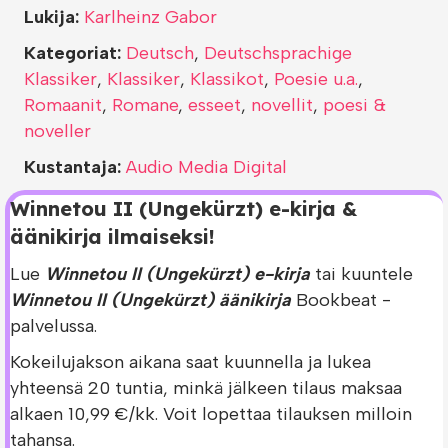
Lukija:
Karlheinz Gabor
Kategoriat:
Deutsch
,
Deutschsprachige
Klassiker
,
Klassiker
,
Klassikot
,
Poesie u.a.
,
Romaanit
,
Romane
,
esseet
,
novellit
,
poesi &
noveller
Kustantaja:
Audio Media Digital
Winnetou II (Ungekürzt) e-kirja &
äänikirja ilmaiseksi!
Lue
Winnetou II (Ungekürzt) e-kirja
tai kuuntele
Winnetou II (Ungekürzt) äänikirja
Bookbeat -
palvelussa.
Kokeilujakson aikana saat kuunnella ja lukea
yhteensä 20 tuntia, minkä jälkeen tilaus maksaa
alkaen 10,99 €/kk. Voit lopettaa tilauksen milloin
tahansa.