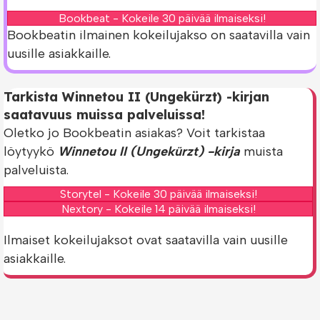
Bookbeat - Kokeile 30 päivää ilmaiseksi!
Bookbeatin ilmainen kokeilujakso on saatavilla vain
uusille asiakkaille.
Tarkista Winnetou II (Ungekürzt) -kirjan
saatavuus muissa palveluissa!
Oletko jo Bookbeatin asiakas? Voit tarkistaa
löytyykö
Winnetou II (Ungekürzt) -kirja
muista
palveluista.
Storytel - Kokeile 30 päivää ilmaiseksi!
Nextory - Kokeile 14 päivää ilmaiseksi!
Ilmaiset kokeilujaksot ovat saatavilla vain uusille
asiakkaille.