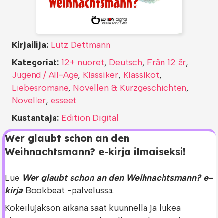
Kirjailija:
Lutz Dettmann
Kategoriat:
12+ nuoret
,
Deutsch
,
Från 12 år
,
Jugend / All-Age
,
Klassiker
,
Klassikot
,
Liebesromane
,
Novellen & Kurzgeschichten
,
Noveller
,
esseet
Kustantaja:
Edition Digital
Wer glaubt schon an den
Weihnachtsmann? e-kirja ilmaiseksi!
Lue
Wer glaubt schon an den Weihnachtsmann? e-
kirja
Bookbeat -palvelussa.
Kokeilujakson aikana saat kuunnella ja lukea