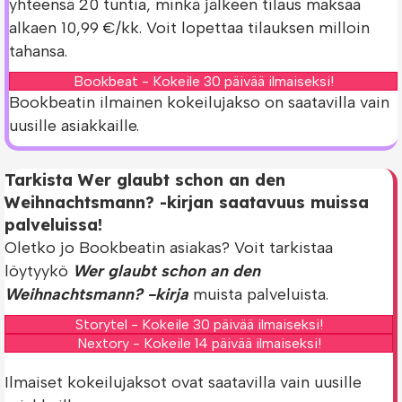
yhteensä 20 tuntia, minkä jälkeen tilaus maksaa
alkaen 10,99 €/kk. Voit lopettaa tilauksen milloin
tahansa.
Bookbeat - Kokeile 30 päivää ilmaiseksi!
Bookbeatin ilmainen kokeilujakso on saatavilla vain
uusille asiakkaille.
Tarkista Wer glaubt schon an den
Weihnachtsmann? -kirjan saatavuus muissa
palveluissa!
Oletko jo Bookbeatin asiakas? Voit tarkistaa
löytyykö
Wer glaubt schon an den
Weihnachtsmann? -kirja
muista palveluista.
Storytel - Kokeile 30 päivää ilmaiseksi!
Nextory - Kokeile 14 päivää ilmaiseksi!
Ilmaiset kokeilujaksot ovat saatavilla vain uusille