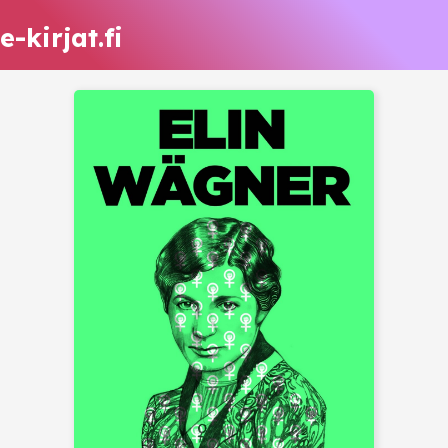
e-kirjat.fi