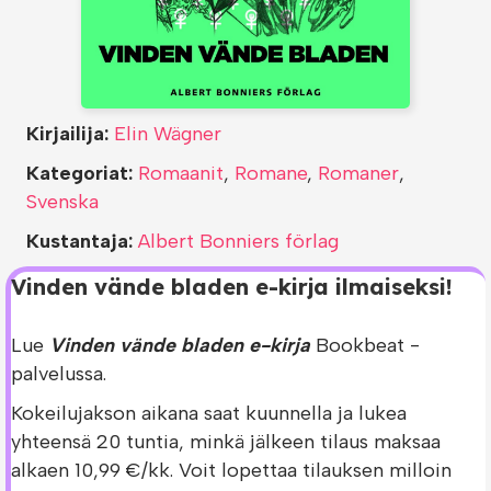
Kirjailija:
Elin Wägner
Kategoriat:
Romaanit
,
Romane
,
Romaner
,
Svenska
Kustantaja:
Albert Bonniers förlag
Vinden vände bladen e-kirja ilmaiseksi!
Lue
Vinden vände bladen e-kirja
Bookbeat -
palvelussa.
Kokeilujakson aikana saat kuunnella ja lukea
yhteensä 20 tuntia, minkä jälkeen tilaus maksaa
alkaen 10,99 €/kk. Voit lopettaa tilauksen milloin