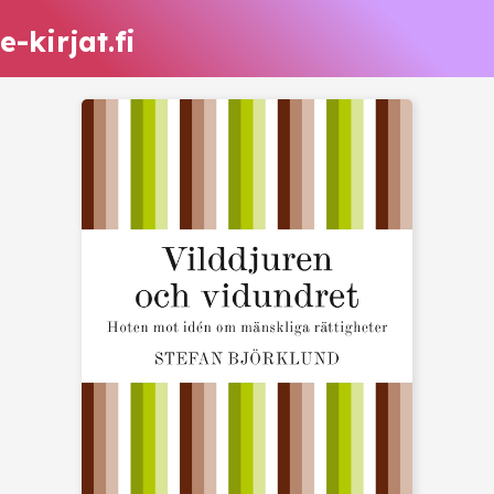
e-kirjat.fi