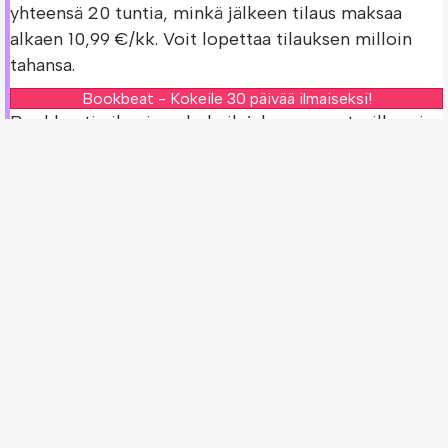
yhteensä 20 tuntia, minkä jälkeen tilaus maksaa
alkaen 10,99 €/kk. Voit lopettaa tilauksen milloin
tahansa.
Bookbeat - Kokeile 30 päivää ilmaiseksi!
Bookbeatin ilmainen kokeilujakso on saatavilla vain
uusille asiakkaille.
Tarkista Vilddjuren och vidundret -kirjan
saatavuus muissa palveluissa!
Oletko jo Bookbeatin asiakas? Voit tarkistaa
löytyykö
Vilddjuren och vidundret -kirja
muista
palveluista.
Storytel - Kokeile 30 päivää ilmaiseksi!
Nextory - Kokeile 14 päivää ilmaiseksi!
Ilmaiset kokeilujaksot ovat saatavilla vain uusille
asiakkaille.