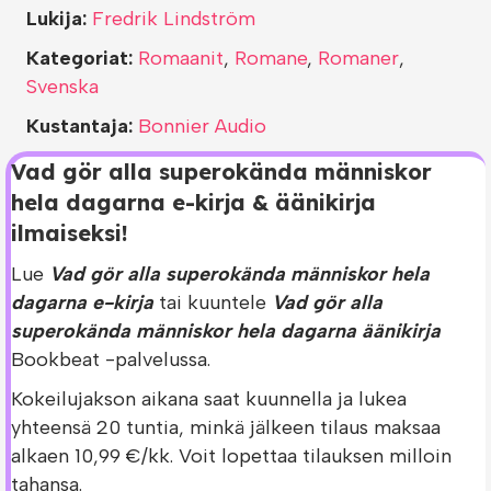
Lukija:
Fredrik Lindström
Kategoriat:
Romaanit
,
Romane
,
Romaner
,
Svenska
Kustantaja:
Bonnier Audio
Vad gör alla superokända människor
hela dagarna e-kirja & äänikirja
ilmaiseksi!
Lue
Vad gör alla superokända människor hela
dagarna e-kirja
tai kuuntele
Vad gör alla
superokända människor hela dagarna äänikirja
Bookbeat -palvelussa.
Kokeilujakson aikana saat kuunnella ja lukea
yhteensä 20 tuntia, minkä jälkeen tilaus maksaa
alkaen 10,99 €/kk. Voit lopettaa tilauksen milloin
tahansa.