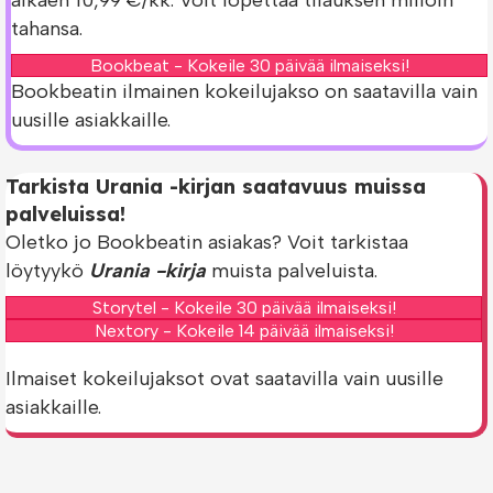
alkaen 10,99 €/kk. Voit lopettaa tilauksen milloin
tahansa.
Bookbeat - Kokeile 30 päivää ilmaiseksi!
Bookbeatin ilmainen kokeilujakso on saatavilla vain
uusille asiakkaille.
Tarkista Urania -kirjan saatavuus muissa
palveluissa!
Oletko jo Bookbeatin asiakas? Voit tarkistaa
löytyykö
Urania -kirja
muista palveluista.
Storytel - Kokeile 30 päivää ilmaiseksi!
Nextory - Kokeile 14 päivää ilmaiseksi!
Ilmaiset kokeilujaksot ovat saatavilla vain uusille
asiakkaille.