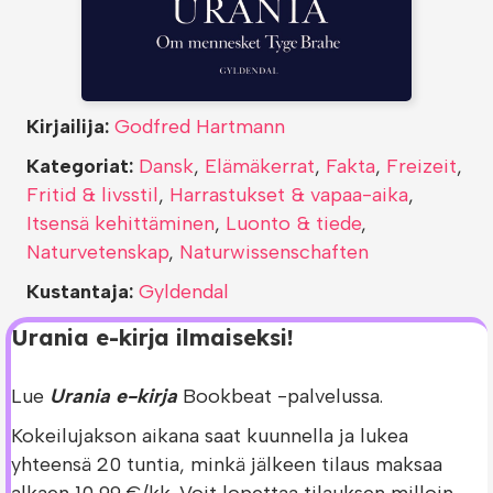
Kirjailija:
Godfred Hartmann
Kategoriat:
Dansk
,
Elämäkerrat
,
Fakta
,
Freizeit
,
Fritid & livsstil
,
Harrastukset & vapaa-aika
,
Itsensä kehittäminen
,
Luonto & tiede
,
Naturvetenskap
,
Naturwissenschaften
Kustantaja:
Gyldendal
Urania e-kirja ilmaiseksi!
Lue
Urania e-kirja
Bookbeat -palvelussa.
Kokeilujakson aikana saat kuunnella ja lukea
yhteensä 20 tuntia, minkä jälkeen tilaus maksaa