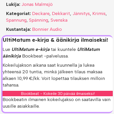
Lukija:
Jonas Malmsjö
Kategoriat:
Deckare
,
Dekkarit
,
Jännitys
,
Krimis
,
Spannung
,
Spänning
,
Svenska
Kustantaja:
Bonnier Audio
UltiMatum e-kirja & äänikirja ilmaiseksi!
Lue
UltiMatum e-kirja
tai kuuntele
UltiMatum
äänikirja
Bookbeat -palvelussa.
Kokeilujakson aikana saat kuunnella ja lukea
yhteensä 20 tuntia, minkä jälkeen tilaus maksaa
alkaen 10,99 €/kk. Voit lopettaa tilauksen milloin
tahansa.
Bookbeat - Kokeile 30 päivää ilmaiseksi!
Bookbeatin ilmainen kokeilujakso on saatavilla vain
uusille asiakkaille.