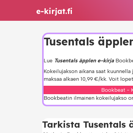
e-kirjat.fi
Tusentals äpplen
Lue
Tusentals äpplen e-kirja
Bookbea
Kokeilujakson aikana saat kuunnella 
maksaa alkaen 10,99 €/kk. Voit lopet
Bookbeat - K
Bookbeatin ilmainen kokeilujakso on s
Tarkista Tusentals 