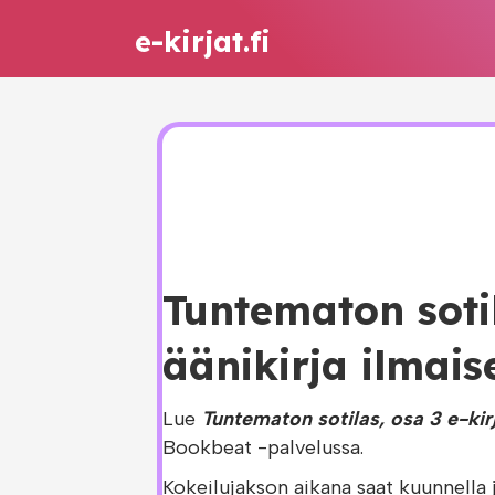
e-kirjat.fi
Tuntematon sotil
äänikirja ilmais
Lue
Tuntematon sotilas, osa 3 e-kir
Bookbeat -palvelussa.
Kokeilujakson aikana saat kuunnella 