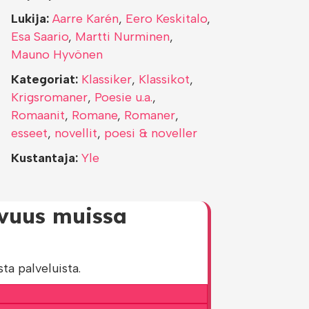
Lukija:
Aarre Karén
,
Eero Keskitalo
,
Esa Saario
,
Martti Nurminen
,
Mauno Hyvönen
Kategoriat:
Klassiker
,
Klassikot
,
Krigsromaner
,
Poesie u.a.
,
Romaanit
,
Romane
,
Romaner
,
esseet
,
novellit
,
poesi & noveller
Kustantaja:
Yle
avuus muissa
ta palveluista.