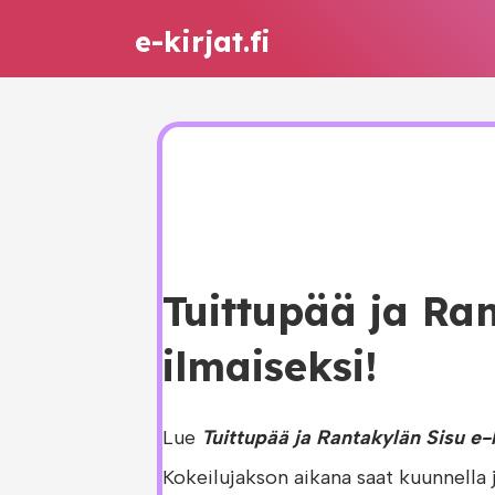
e-kirjat.fi
Tuittupää ja Ran
ilmaiseksi!
Lue
Tuittupää ja Rantakylän Sisu e-k
Kokeilujakson aikana saat kuunnella 