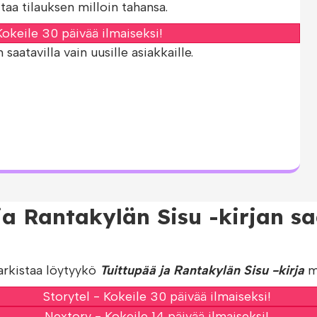
taa tilauksen milloin tahansa.
okeile 30 päivää ilmaiseksi!
aatavilla vain uusille asiakkaille.
ja Rantakylän Sisu -kirjan s
arkistaa löytyykö
Tuittupää ja Rantakylän Sisu -kirja
mu
Storytel - Kokeile 30 päivää ilmaiseksi!
Nextory - Kokeile 14 päivää ilmaiseksi!