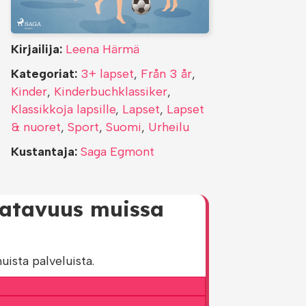
Kirjailija:
Leena Härmä
Kategoriat:
3+ lapset
,
Från 3 år
,
Kinder
,
Kinderbuchklassiker
,
Klassikkoja lapsille
,
Lapset
,
Lapset
& nuoret
,
Sport
,
Suomi
,
Urheilu
Kustantaja:
Saga Egmont
aatavuus muissa
ista palveluista.