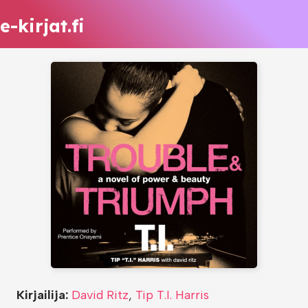
e-kirjat.fi
Kirjailija:
David Ritz
,
Tip T.I. Harris