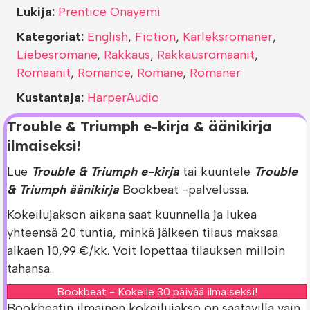
Lukija:
Prentice Onayemi
Kategoriat:
English
,
Fiction
,
Kärleksromaner
,
Liebesromane
,
Rakkaus
,
Rakkausromaanit
,
Romaanit
,
Romance
,
Romane
,
Romaner
Kustantaja:
HarperAudio
Trouble & Triumph e-kirja & äänikirja
ilmaiseksi!
Lue
Trouble & Triumph e-kirja
tai kuuntele
Trouble
& Triumph äänikirja
Bookbeat -palvelussa.
Kokeilujakson aikana saat kuunnella ja lukea
yhteensä 20 tuntia, minkä jälkeen tilaus maksaa
alkaen 10,99 €/kk. Voit lopettaa tilauksen milloin
tahansa.
Bookbeat - Kokeile 30 päivää ilmaiseksi!
Bookbeatin ilmainen kokeilujakso on saatavilla vain