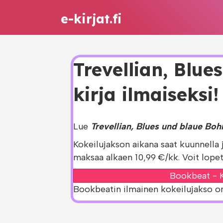
e-kirjat.fi
Trevellian, Blue
kirja ilmaiseksi!
Lue
Trevellian, Blues und blaue Boh
Kokeilujakson aikana saat kuunnella 
maksaa alkaen 10,99 €/kk. Voit lopet
Bookbeat - K
Bookbeatin ilmainen kokeilujakso on s