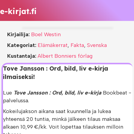
e-kirjat.fi
Kirjailija:
Boel Westin
Kategoriat:
Elämäkerrat
,
Fakta
,
Svenska
Kustantaja:
Albert Bonniers förlag
Tove Jansson : Ord, bild, liv e-kirja
ilmaiseksi!
Lue
Tove Jansson : Ord, bild, liv e-kirja
Bookbeat -
palvelussa.
Kokeilujakson aikana saat kuunnella ja lukea
yhteensä 20 tuntia, minkä jälkeen tilaus maksaa
alkaen 10,99 €/kk. Voit lopettaa tilauksen milloin