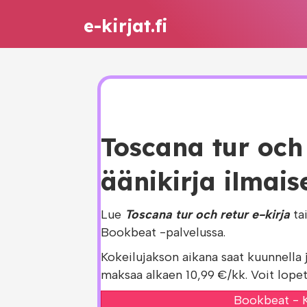
e-kirjat.fi
Toscana tur och 
äänikirja ilmais
Lue
Toscana tur och retur e-kirja
ta
Bookbeat -palvelussa.
Kokeilujakson aikana saat kuunnella 
maksaa alkaen 10,99 €/kk. Voit lopet
Bookbeat - K