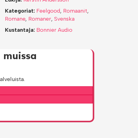
Kategoriat:
Feelgood
,
Romaanit
,
Romane
,
Romaner
,
Svenska
Kustantaja:
Bonnier Audio
s muissa
lveluista.