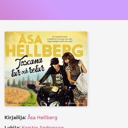
Kirjailija:
Åsa Hellberg
Lukija:
Kerstin Andersson