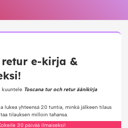
retur e-kirja &
eksi!
i kuuntele
Toscana tur och retur äänikirja
ja lukea yhteensä 20 tuntia, minkä jälkeen tilaus
taa tilauksen milloin tahansa.
okeile 30 päivää ilmaiseksi!