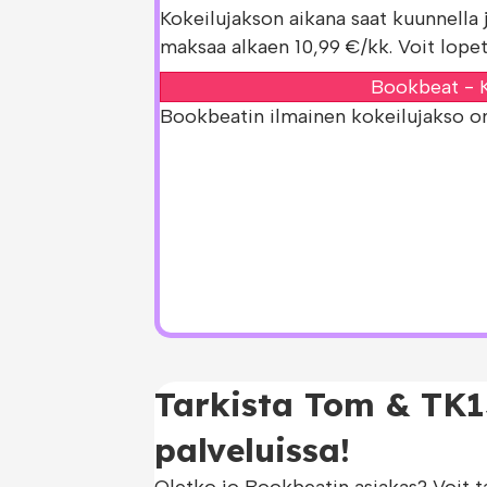
Kokeilujakson aikana saat kuunnella 
maksaa alkaen 10,99 €/kk. Voit lopet
Bookbeat - K
Bookbeatin ilmainen kokeilujakso on s
Tarkista Tom & TK1
palveluissa!
Oletko jo Bookbeatin asiakas? Voit t