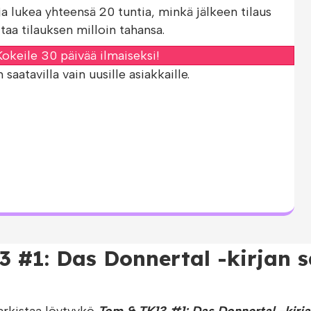
ja lukea yhteensä 20 tuntia, minkä jälkeen tilaus
taa tilauksen milloin tahansa.
okeile 30 päivää ilmaiseksi!
aatavilla vain uusille asiakkaille.
3 #1: Das Donnertal -kirjan 
arkistaa löytyykö
Tom & TK13 #1: Das Donnertal -kirja