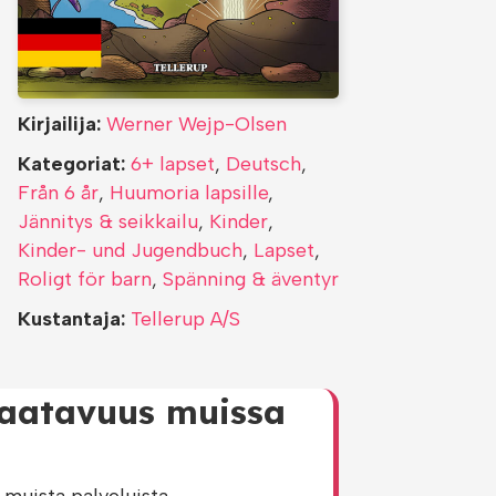
Kirjailija:
Werner Wejp-Olsen
Kategoriat:
6+ lapset
,
Deutsch
,
Från 6 år
,
Huumoria lapsille
,
Jännitys & seikkailu
,
Kinder
,
Kinder- und Jugendbuch
,
Lapset
,
Roligt för barn
,
Spänning & äventyr
Kustantaja:
Tellerup A/S
saatavuus muissa
muista palveluista.