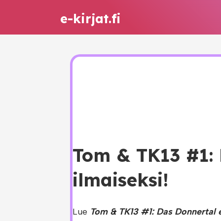
e-kirjat.fi
Tom & TK13 #1: 
ilmaiseksi!
Lue
Tom & TK13 #1: Das Donnertal e