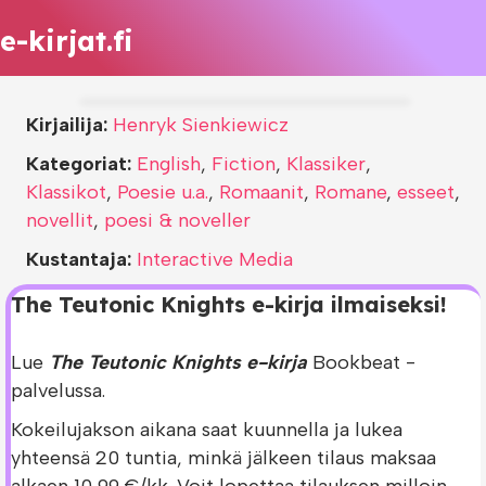
e-kirjat.fi
Kirjailija:
Henryk Sienkiewicz
Kategoriat:
English
,
Fiction
,
Klassiker
,
Klassikot
,
Poesie u.a.
,
Romaanit
,
Romane
,
esseet
,
novellit
,
poesi & noveller
Kustantaja:
Interactive Media
The Teutonic Knights e-kirja ilmaiseksi!
Lue
The Teutonic Knights e-kirja
Bookbeat -
palvelussa.
Kokeilujakson aikana saat kuunnella ja lukea
yhteensä 20 tuntia, minkä jälkeen tilaus maksaa
alkaen 10,99 €/kk. Voit lopettaa tilauksen milloin