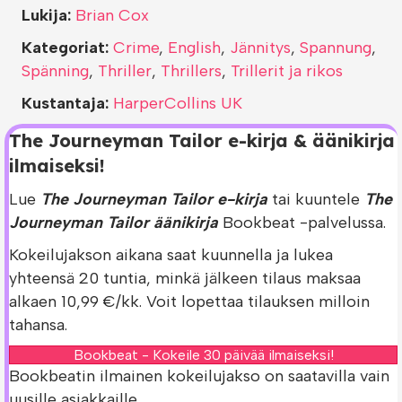
Lukija:
Brian Cox
Kategoriat:
Crime
,
English
,
Jännitys
,
Spannung
,
Spänning
,
Thriller
,
Thrillers
,
Trillerit ja rikos
Kustantaja:
HarperCollins UK
The Journeyman Tailor e-kirja & äänikirja
ilmaiseksi!
Lue
The Journeyman Tailor e-kirja
tai kuuntele
The
Journeyman Tailor äänikirja
Bookbeat -palvelussa.
Kokeilujakson aikana saat kuunnella ja lukea
yhteensä 20 tuntia, minkä jälkeen tilaus maksaa
alkaen 10,99 €/kk. Voit lopettaa tilauksen milloin
tahansa.
Bookbeat - Kokeile 30 päivää ilmaiseksi!
Bookbeatin ilmainen kokeilujakso on saatavilla vain
uusille asiakkaille.