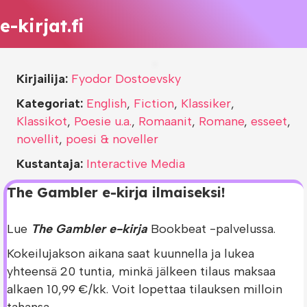
e-kirjat.fi
Kirjailija:
Fyodor Dostoevsky
Kategoriat:
English
,
Fiction
,
Klassiker
,
Klassikot
,
Poesie u.a.
,
Romaanit
,
Romane
,
esseet
,
novellit
,
poesi & noveller
Kustantaja:
Interactive Media
The Gambler e-kirja ilmaiseksi!
Lue
The Gambler e-kirja
Bookbeat -palvelussa.
Kokeilujakson aikana saat kuunnella ja lukea
yhteensä 20 tuntia, minkä jälkeen tilaus maksaa
alkaen 10,99 €/kk. Voit lopettaa tilauksen milloin
tahansa.