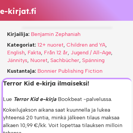
e-kirjat.fi
Kirjailija:
Benjamin Zephaniah
Kategoriat:
12+ nuoret
,
Children and YA
,
English
,
Fakta
,
Från 12 år
,
Jugend / All-Age
,
Jännitys
,
Nuoret
,
Sachbücher
,
Spänning
Kustantaja:
Bonnier Publishing Fiction
Terror Kid e-kirja ilmaiseksi!
Lue
Terror Kid e-kirja
Bookbeat -palvelussa.
Kokeilujakson aikana saat kuunnella ja lukea
yhteensä 20 tuntia, minkä jälkeen tilaus maksaa
alkaen 10,99 €/kk. Voit lopettaa tilauksen milloin
tahansa.