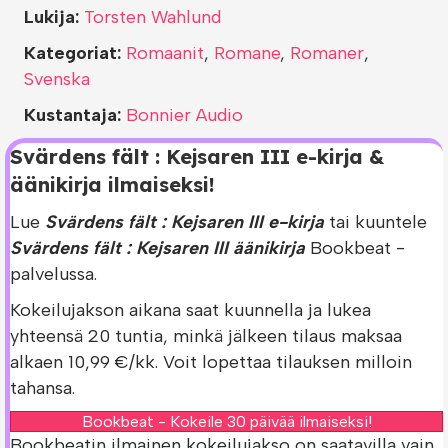
Lukija:
Torsten Wahlund
Kategoriat:
Romaanit
,
Romane
,
Romaner
,
Svenska
Kustantaja:
Bonnier Audio
Svärdens fält : Kejsaren III e-kirja &
äänikirja ilmaiseksi!
Lue
Svärdens fält : Kejsaren III e-kirja
tai kuuntele
Svärdens fält : Kejsaren III äänikirja
Bookbeat -
palvelussa.
Kokeilujakson aikana saat kuunnella ja lukea
yhteensä 20 tuntia, minkä jälkeen tilaus maksaa
alkaen 10,99 €/kk. Voit lopettaa tilauksen milloin
tahansa.
Bookbeat - Kokeile 30 päivää ilmaiseksi!
Bookbeatin ilmainen kokeilujakso on saatavilla vain