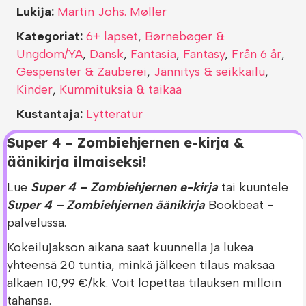
Lukija:
Martin Johs. Møller
Kategoriat:
6+ lapset
,
Børnebøger &
Ungdom/YA
,
Dansk
,
Fantasia
,
Fantasy
,
Från 6 år
,
Gespenster & Zauberei
,
Jännitys & seikkailu
,
Kinder
,
Kummituksia & taikaa
Kustantaja:
Lytteratur
Super 4 – Zombiehjernen e-kirja &
äänikirja ilmaiseksi!
Lue
Super 4 – Zombiehjernen e-kirja
tai kuuntele
Super 4 – Zombiehjernen äänikirja
Bookbeat -
palvelussa.
Kokeilujakson aikana saat kuunnella ja lukea
yhteensä 20 tuntia, minkä jälkeen tilaus maksaa
alkaen 10,99 €/kk. Voit lopettaa tilauksen milloin
tahansa.