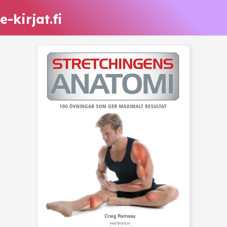
e-kirjat.fi