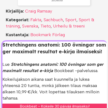
Kirjailija:
Craig Ramsay
Kategoriat:
Fakta
,
Sachbuch
,
Sport
,
Sport &
träning
,
Svenska
,
Tieto
,
Urheilu & treeni
Kustantaja:
Bookmark Förlag
Stretchingens anatomi: 100 övningar som
ger maximalt resultat e-kirja ilmaiseksi!
Lue
Stretchingens anatomi: 100 övningar som ger
maximalt resultat e-kirja
Bookbeat -palvelussa.
Kokeilujakson aikana saat kuunnella ja lukea
yhteensä 20 tuntia, minkä jälkeen tilaus maksaa
alkaen 10,99 €/kk. Voit lopettaa tilauksen milloin
tahansa.
Bookbeat - Kokeile 30 päivää ilmaiseksi!