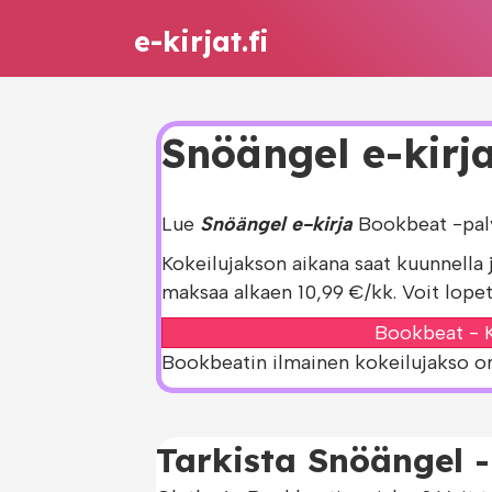
e-kirjat.fi
Snöängel e-kirja
Lue
Snöängel e-kirja
Bookbeat -palv
Kokeilujakson aikana saat kuunnella 
maksaa alkaen 10,99 €/kk. Voit lopet
Bookbeat - K
Bookbeatin ilmainen kokeilujakso on s
Tarkista Snöängel -