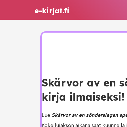
e-kirjat.fi
Skärvor av en s
kirja ilmaiseksi!
Lue
Skärvor av en sönderslagen spe
Kokeilujakson aikana saat kuunnella 