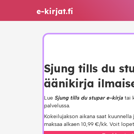
e-kirjat.fi
Sjung tills du st
äänikirja ilmais
Lue
Sjung tills du stupar e-kirja
tai 
palvelussa.
Kokeilujakson aikana saat kuunnella 
maksaa alkaen 10,99 €/kk. Voit lopet