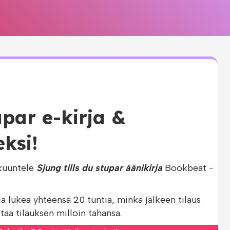
upar e-kirja &
eksi!
kuuntele
Sjung tills du stupar äänikirja
Bookbeat -
ja lukea yhteensä 20 tuntia, minkä jälkeen tilaus
taa tilauksen milloin tahansa.