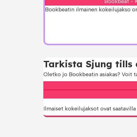
Bookbeat - K
Bookbeatin ilmainen kokeilujakso on s
Tarkista Sjung till
Oletko jo Bookbeatin asiakas? Voit t
Ilmaiset kokeilujaksot ovat saatavilla 