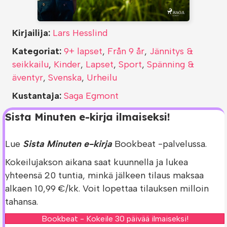
Kirjailija:
Lars Hesslind
Kategoriat:
9+ lapset
,
Från 9 år
,
Jännitys &
seikkailu
,
Kinder
,
Lapset
,
Sport
,
Spänning &
äventyr
,
Svenska
,
Urheilu
Kustantaja:
Saga Egmont
Sista Minuten e-kirja ilmaiseksi!
Lue
Sista Minuten e-kirja
Bookbeat -palvelussa.
Kokeilujakson aikana saat kuunnella ja lukea
yhteensä 20 tuntia, minkä jälkeen tilaus maksaa
alkaen 10,99 €/kk. Voit lopettaa tilauksen milloin
tahansa.
Bookbeat - Kokeile 30 päivää ilmaiseksi!