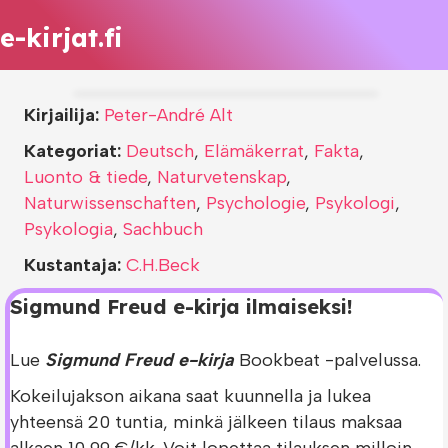
e-kirjat.fi
Kirjailija:
Peter-André Alt
Kategoriat:
Deutsch
,
Elämäkerrat
,
Fakta
,
Luonto & tiede
,
Naturvetenskap
,
Naturwissenschaften
,
Psychologie
,
Psykologi
,
Psykologia
,
Sachbuch
Kustantaja:
C.H.Beck
Sigmund Freud e-kirja ilmaiseksi!
Lue
Sigmund Freud e-kirja
Bookbeat -palvelussa.
Kokeilujakson aikana saat kuunnella ja lukea
yhteensä 20 tuntia, minkä jälkeen tilaus maksaa
alkaen 10,99 €/kk. Voit lopettaa tilauksen milloin