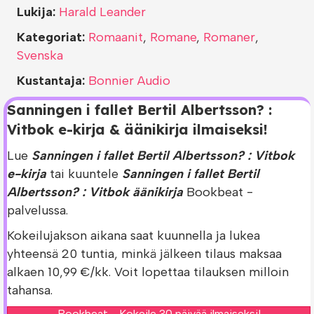
Lukija:
Harald Leander
Kategoriat:
Romaanit
,
Romane
,
Romaner
,
Svenska
Kustantaja:
Bonnier Audio
Sanningen i fallet Bertil Albertsson? :
Vitbok e-kirja & äänikirja ilmaiseksi!
Lue
Sanningen i fallet Bertil Albertsson? : Vitbok
e-kirja
tai kuuntele
Sanningen i fallet Bertil
Albertsson? : Vitbok äänikirja
Bookbeat -
palvelussa.
Kokeilujakson aikana saat kuunnella ja lukea
yhteensä 20 tuntia, minkä jälkeen tilaus maksaa
alkaen 10,99 €/kk. Voit lopettaa tilauksen milloin
tahansa.
Bookbeat - Kokeile 30 päivää ilmaiseksi!