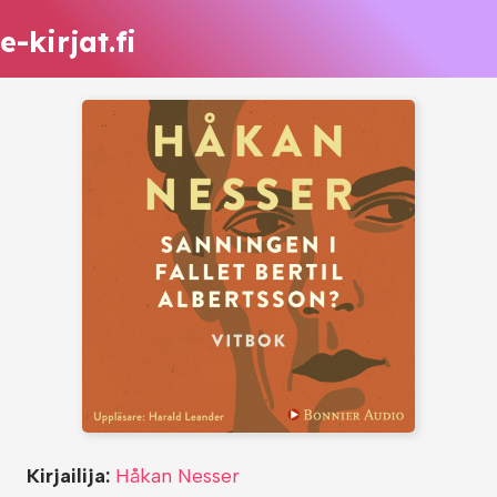
e-kirjat.fi
Kirjailija:
Håkan Nesser