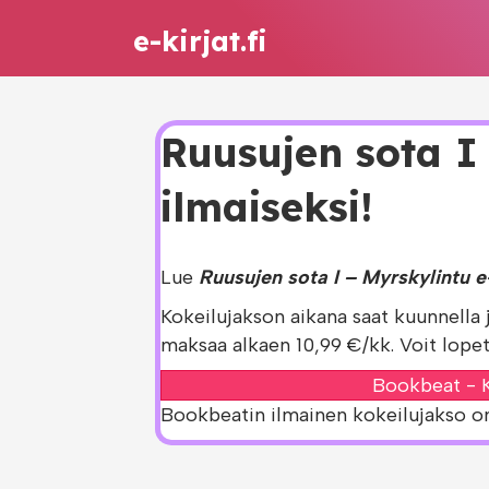
e-kirjat.fi
Ruusujen sota I 
ilmaiseksi!
Lue
Ruusujen sota I – Myrskylintu e
Kokeilujakson aikana saat kuunnella 
maksaa alkaen 10,99 €/kk. Voit lopet
Bookbeat - K
Bookbeatin ilmainen kokeilujakso on s