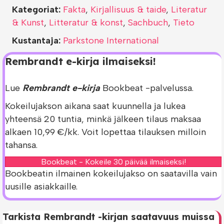
Kategoriat:
Fakta
,
Kirjallisuus & taide
,
Literatur
& Kunst
,
Litteratur & konst
,
Sachbuch
,
Tieto
Kustantaja:
Parkstone International
Rembrandt e-kirja ilmaiseksi!
Lue
Rembrandt e-kirja
Bookbeat -palvelussa.
Kokeilujakson aikana saat kuunnella ja lukea
yhteensä 20 tuntia, minkä jälkeen tilaus maksaa
alkaen 10,99 €/kk. Voit lopettaa tilauksen milloin
tahansa.
Bookbeat - Kokeile 30 päivää ilmaiseksi!
Bookbeatin ilmainen kokeilujakso on saatavilla vain
uusille asiakkaille.
Tarkista Rembrandt -kirjan saatavuus muissa