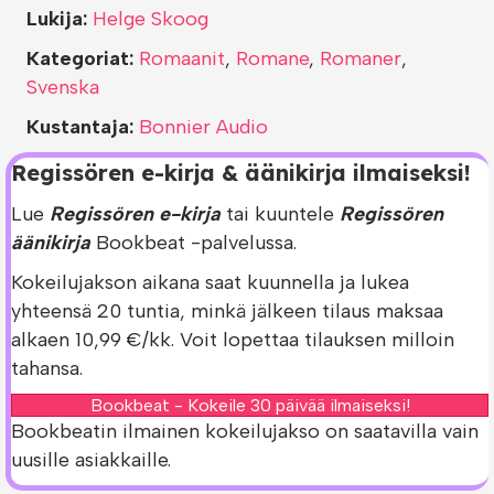
Lukija:
Helge Skoog
Kategoriat:
Romaanit
,
Romane
,
Romaner
,
Svenska
Kustantaja:
Bonnier Audio
Regissören e-kirja & äänikirja ilmaiseksi!
Lue
Regissören e-kirja
tai kuuntele
Regissören
äänikirja
Bookbeat -palvelussa.
Kokeilujakson aikana saat kuunnella ja lukea
yhteensä 20 tuntia, minkä jälkeen tilaus maksaa
alkaen 10,99 €/kk. Voit lopettaa tilauksen milloin
tahansa.
Bookbeat - Kokeile 30 päivää ilmaiseksi!
Bookbeatin ilmainen kokeilujakso on saatavilla vain
uusille asiakkaille.