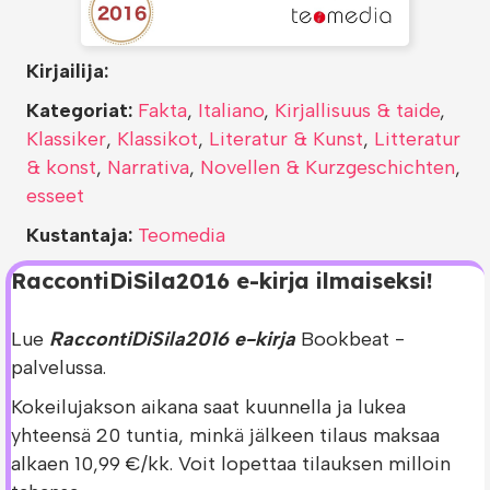
Kirjailija:
Kategoriat:
Fakta
,
Italiano
,
Kirjallisuus & taide
,
Klassiker
,
Klassikot
,
Literatur & Kunst
,
Litteratur
& konst
,
Narrativa
,
Novellen & Kurzgeschichten
,
esseet
Kustantaja:
Teomedia
RaccontiDiSila2016 e-kirja ilmaiseksi!
Lue
RaccontiDiSila2016 e-kirja
Bookbeat -
palvelussa.
Kokeilujakson aikana saat kuunnella ja lukea
yhteensä 20 tuntia, minkä jälkeen tilaus maksaa
alkaen 10,99 €/kk. Voit lopettaa tilauksen milloin