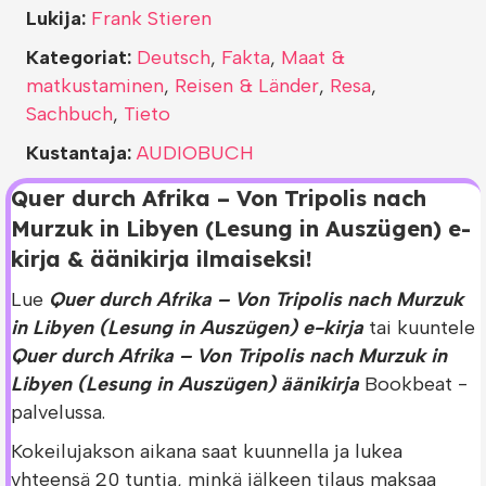
Lukija:
Frank Stieren
Kategoriat:
Deutsch
,
Fakta
,
Maat &
matkustaminen
,
Reisen & Länder
,
Resa
,
Sachbuch
,
Tieto
Kustantaja:
AUDIOBUCH
Quer durch Afrika – Von Tripolis nach
Murzuk in Libyen (Lesung in Auszügen) e-
kirja & äänikirja ilmaiseksi!
Lue
Quer durch Afrika – Von Tripolis nach Murzuk
in Libyen (Lesung in Auszügen) e-kirja
tai kuuntele
Quer durch Afrika – Von Tripolis nach Murzuk in
Libyen (Lesung in Auszügen) äänikirja
Bookbeat -
palvelussa.
Kokeilujakson aikana saat kuunnella ja lukea
yhteensä 20 tuntia, minkä jälkeen tilaus maksaa