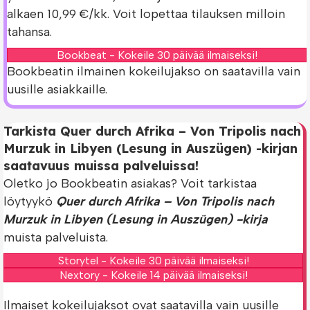
alkaen 10,99 €/kk. Voit lopettaa tilauksen milloin
tahansa.
Bookbeat - Kokeile 30 päivää ilmaiseksi!
Bookbeatin ilmainen kokeilujakso on saatavilla vain
uusille asiakkaille.
Tarkista Quer durch Afrika – Von Tripolis nach
Murzuk in Libyen (Lesung in Auszügen) -kirjan
saatavuus muissa palveluissa!
Oletko jo Bookbeatin asiakas? Voit tarkistaa
löytyykö
Quer durch Afrika – Von Tripolis nach
Murzuk in Libyen (Lesung in Auszügen) -kirja
muista palveluista.
Storytel - Kokeile 30 päivää ilmaiseksi!
Nextory - Kokeile 14 päivää ilmaiseksi!
Ilmaiset kokeilujaksot ovat saatavilla vain uusille