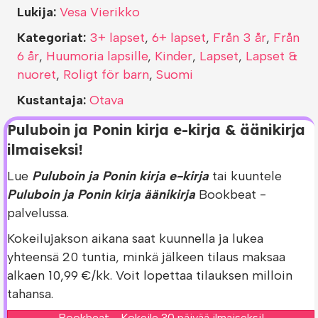
Lukija:
Vesa Vierikko
Kategoriat:
3+ lapset
,
6+ lapset
,
Från 3 år
,
Från
6 år
,
Huumoria lapsille
,
Kinder
,
Lapset
,
Lapset &
nuoret
,
Roligt för barn
,
Suomi
Kustantaja:
Otava
Puluboin ja Ponin kirja e-kirja & äänikirja
ilmaiseksi!
Lue
Puluboin ja Ponin kirja e-kirja
tai kuuntele
Puluboin ja Ponin kirja äänikirja
Bookbeat -
palvelussa.
Kokeilujakson aikana saat kuunnella ja lukea
yhteensä 20 tuntia, minkä jälkeen tilaus maksaa
alkaen 10,99 €/kk. Voit lopettaa tilauksen milloin
tahansa.
Bookbeat - Kokeile 30 päivää ilmaiseksi!