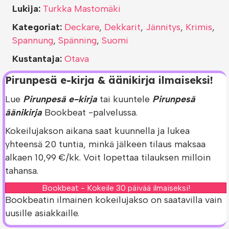
Lukija:
Turkka Mastomäki
Kategoriat:
Deckare
,
Dekkarit
,
Jännitys
,
Krimis
,
Spannung
,
Spänning
,
Suomi
Kustantaja:
Otava
Pirunpesä e-kirja & äänikirja ilmaiseksi!
Lue
Pirunpesä e-kirja
tai kuuntele
Pirunpesä
äänikirja
Bookbeat -palvelussa.
Kokeilujakson aikana saat kuunnella ja lukea
yhteensä 20 tuntia, minkä jälkeen tilaus maksaa
alkaen 10,99 €/kk. Voit lopettaa tilauksen milloin
tahansa.
Bookbeat - Kokeile 30 päivää ilmaiseksi!
Bookbeatin ilmainen kokeilujakso on saatavilla vain
uusille asiakkaille.