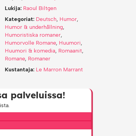
Lukija:
Raoul Biltgen
Kategoriat:
Deutsch
,
Humor
,
Humor & underhållning
,
Humoristiska romaner
,
Humorvolle Romane
,
Huumori
,
Huumori & komedia
,
Romaanit
,
Romane
,
Romaner
Kustantaja:
Le Marron Marrant
a palveluissa!
sta.