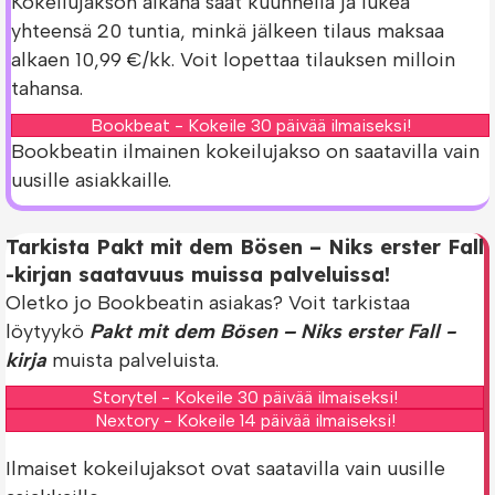
Kokeilujakson aikana saat kuunnella ja lukea
yhteensä 20 tuntia, minkä jälkeen tilaus maksaa
alkaen 10,99 €/kk. Voit lopettaa tilauksen milloin
tahansa.
Bookbeat - Kokeile 30 päivää ilmaiseksi!
Bookbeatin ilmainen kokeilujakso on saatavilla vain
uusille asiakkaille.
Tarkista Pakt mit dem Bösen – Niks erster Fall
-kirjan saatavuus muissa palveluissa!
Oletko jo Bookbeatin asiakas? Voit tarkistaa
löytyykö
Pakt mit dem Bösen – Niks erster Fall -
kirja
muista palveluista.
Storytel - Kokeile 30 päivää ilmaiseksi!
Nextory - Kokeile 14 päivää ilmaiseksi!
Ilmaiset kokeilujaksot ovat saatavilla vain uusille