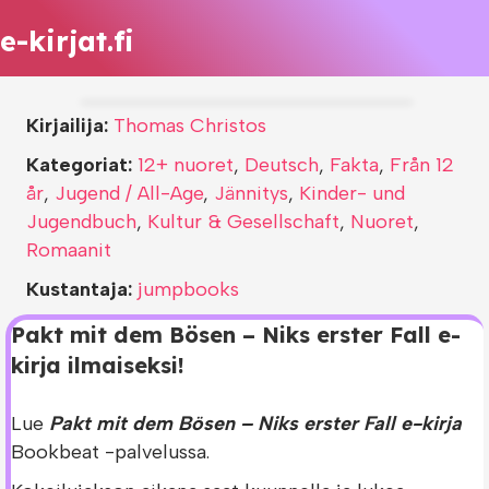
e-kirjat.fi
Kirjailija:
Thomas Christos
Kategoriat:
12+ nuoret
,
Deutsch
,
Fakta
,
Från 12
år
,
Jugend / All-Age
,
Jännitys
,
Kinder- und
Jugendbuch
,
Kultur & Gesellschaft
,
Nuoret
,
Romaanit
Kustantaja:
jumpbooks
Pakt mit dem Bösen – Niks erster Fall e-
kirja ilmaiseksi!
Lue
Pakt mit dem Bösen – Niks erster Fall e-kirja
Bookbeat -palvelussa.