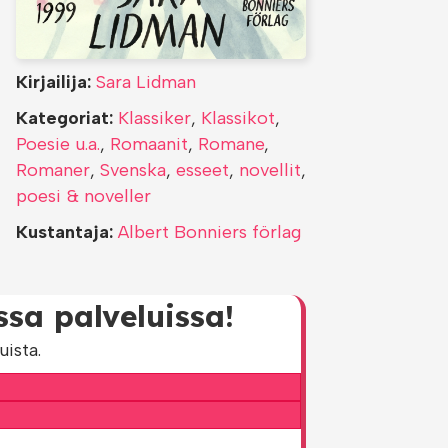
Kirjailija:
Sara Lidman
Kategoriat:
Klassiker
,
Klassikot
,
Poesie u.a.
,
Romaanit
,
Romane
,
Romaner
,
Svenska
,
esseet
,
novellit
,
poesi & noveller
Kustantaja:
Albert Bonniers förlag
sa palveluissa!
ista.