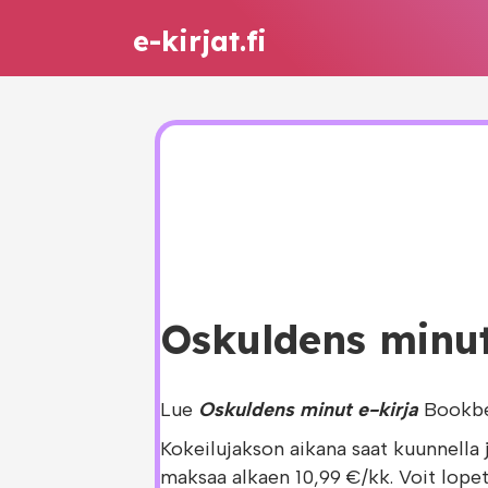
e-kirjat.fi
Oskuldens minut 
Lue
Oskuldens minut e-kirja
Bookbea
Kokeilujakson aikana saat kuunnella 
maksaa alkaen 10,99 €/kk. Voit lopet