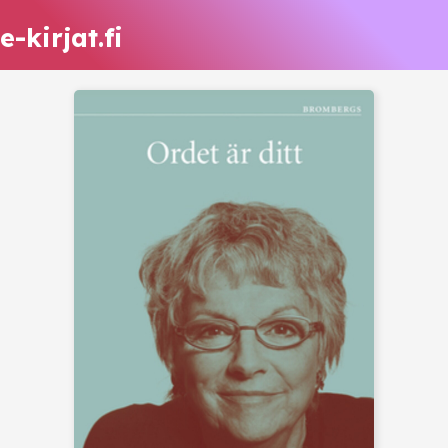
e-kirjat.fi