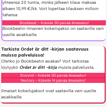
yhteensä 20 tuntia, minkä jälkeen tilaus maksaa
alkaen 10,99 €/kk. Voit lopettaa tilauksen milloin
tahansa.
Bookbeat - Kokeile 30 päivää ilmaiseksi!
Bookbeatin ilmainen kokeilujakso on saatavilla vain
uusille asiakkaille.
Tarkista Ordet är ditt -kirjan saatavuus
muissa palveluissa!
Oletko jo Bookbeatin asiakas? Voit tarkistaa
löytyykö
Ordet är ditt -kirja
muista palveluista.
Storytel - Kokeile 30 päivää ilmaiseksi!
Nextory - Kokeile 14 päivää ilmaiseksi!
Ilmaiset kokeilujaksot ovat saatavilla vain uusille
asiakkaille.