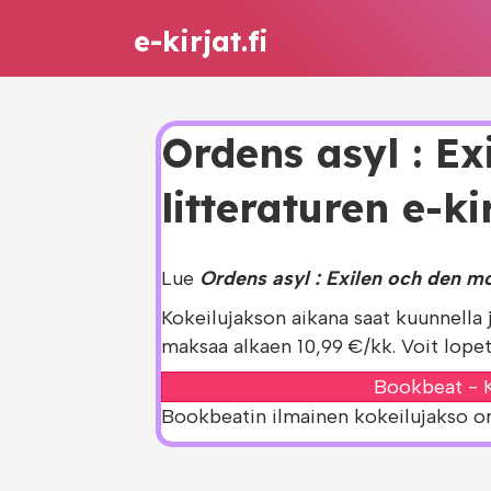
e-kirjat.fi
Ordens asyl : E
litteraturen e-ki
Lue
Ordens asyl : Exilen och den mo
Kokeilujakson aikana saat kuunnella 
maksaa alkaen 10,99 €/kk. Voit lopet
Bookbeat - K
Bookbeatin ilmainen kokeilujakso on s