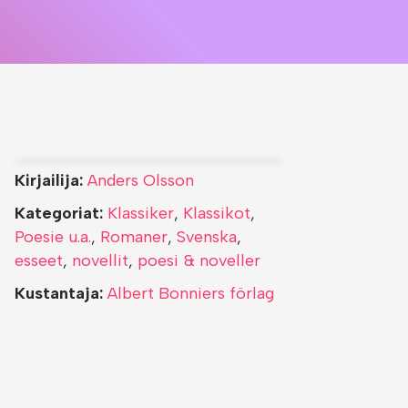
Kirjailija:
Anders Olsson
Kategoriat:
Klassiker
,
Klassikot
,
Poesie u.a.
,
Romaner
,
Svenska
,
esseet
,
novellit
,
poesi & noveller
Kustantaja:
Albert Bonniers förlag