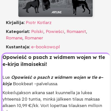
Kirjailija:
Piotr Kotlarz
Kategoriat:
Polski
,
Powieści
,
Romaanit
,
Romane
,
Romaner
Kustantaja:
e-bookowo.pl
Opowieść o psach z widmem wojen w tle
e-kirja ilmaiseksi!
Lue
Opowieść o psach z widmem wojen w tle e-
kirja
Bookbeat -palvelussa.
Kokeilujakson aikana saat kuunnella ja lukea
yhteensä 20 tuntia, minkä jälkeen tilaus maksaa
alkaen 10,99 €/kk. Voit lopettaa tilauksen milloin