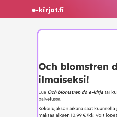
e-kirjat.fi
Och blomstren d
ilmaiseksi!
Lue
Och blomstren dö e-kirja
tai k
palvelussa.
Kokeilujakson aikana saat kuunnella 
maksaa alkaen 10,99 €/kk. Voit lopet