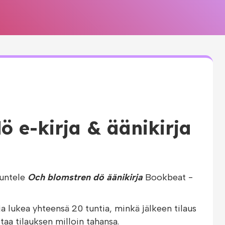
ö e-kirja & äänikirja
uuntele
Och blomstren dö äänikirja
Bookbeat -
ja lukea yhteensä 20 tuntia, minkä jälkeen tilaus
taa tilauksen milloin tahansa.