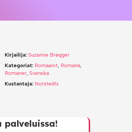
Kirjailija:
Suzanne Brøgger
Kategoriat:
Romaanit
,
Romane
,
Romaner
,
Svenska
Kustantaja:
Norstedts
 palveluissa!