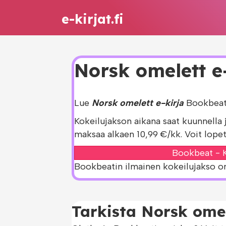
e-kirjat.fi
Norsk omelett e-
Lue
Norsk omelett e-kirja
Bookbeat 
Kokeilujakson aikana saat kuunnella 
maksaa alkaen 10,99 €/kk. Voit lopet
Bookbeat - K
Bookbeatin ilmainen kokeilujakso on s
Tarkista Norsk omel