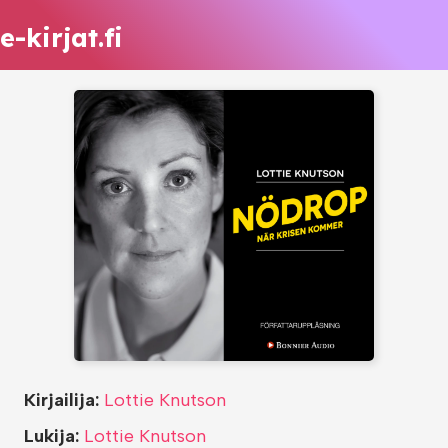
e-kirjat.fi
Kirjailija:
Lottie Knutson
Lukija:
Lottie Knutson