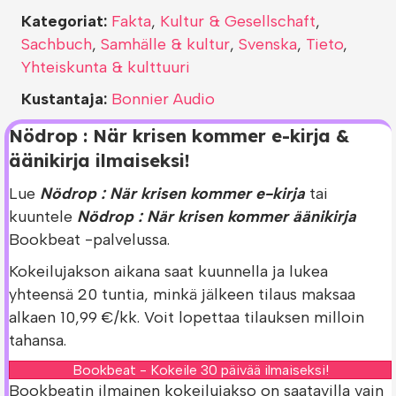
Kategoriat:
Fakta
,
Kultur & Gesellschaft
,
Sachbuch
,
Samhälle & kultur
,
Svenska
,
Tieto
,
Yhteiskunta & kulttuuri
Kustantaja:
Bonnier Audio
Nödrop : När krisen kommer e-kirja &
äänikirja ilmaiseksi!
Lue
Nödrop : När krisen kommer e-kirja
tai
kuuntele
Nödrop : När krisen kommer äänikirja
Bookbeat -palvelussa.
Kokeilujakson aikana saat kuunnella ja lukea
yhteensä 20 tuntia, minkä jälkeen tilaus maksaa
alkaen 10,99 €/kk. Voit lopettaa tilauksen milloin
tahansa.
Bookbeat - Kokeile 30 päivää ilmaiseksi!
Bookbeatin ilmainen kokeilujakso on saatavilla vain