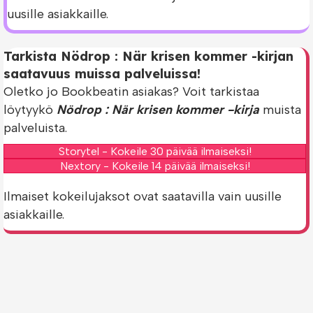
uusille asiakkaille.
Tarkista Nödrop : När krisen kommer -kirjan
saatavuus muissa palveluissa!
Oletko jo Bookbeatin asiakas? Voit tarkistaa
löytyykö
Nödrop : När krisen kommer -kirja
muista
palveluista.
Storytel - Kokeile 30 päivää ilmaiseksi!
Nextory - Kokeile 14 päivää ilmaiseksi!
Ilmaiset kokeilujaksot ovat saatavilla vain uusille
asiakkaille.