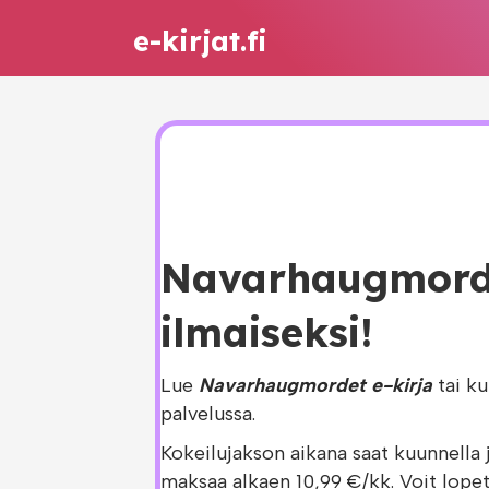
e-kirjat.fi
Navarhaugmordet
ilmaiseksi!
Lue
Navarhaugmordet e-kirja
tai k
palvelussa.
Kokeilujakson aikana saat kuunnella 
maksaa alkaen 10,99 €/kk. Voit lopet