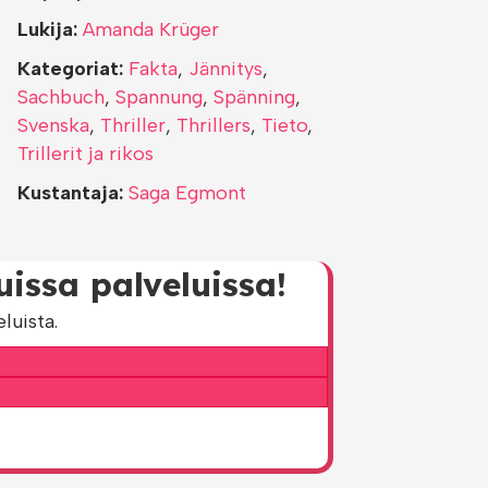
Lukija:
Amanda Krüger
Kategoriat:
Fakta
,
Jännitys
,
Sachbuch
,
Spannung
,
Spänning
,
Svenska
,
Thriller
,
Thrillers
,
Tieto
,
Trillerit ja rikos
Kustantaja:
Saga Egmont
issa palveluissa!
luista.