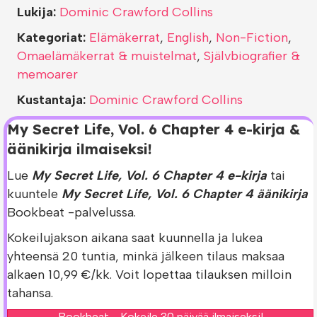
Lukija:
Dominic Crawford Collins
Kategoriat:
Elämäkerrat
,
English
,
Non-Fiction
,
Omaelämäkerrat & muistelmat
,
Självbiografier &
memoarer
Kustantaja:
Dominic Crawford Collins
My Secret Life, Vol. 6 Chapter 4 e-kirja &
äänikirja ilmaiseksi!
Lue
My Secret Life, Vol. 6 Chapter 4 e-kirja
tai
kuuntele
My Secret Life, Vol. 6 Chapter 4 äänikirja
Bookbeat -palvelussa.
Kokeilujakson aikana saat kuunnella ja lukea
yhteensä 20 tuntia, minkä jälkeen tilaus maksaa
alkaen 10,99 €/kk. Voit lopettaa tilauksen milloin
tahansa.
Bookbeat - Kokeile 30 päivää ilmaiseksi!