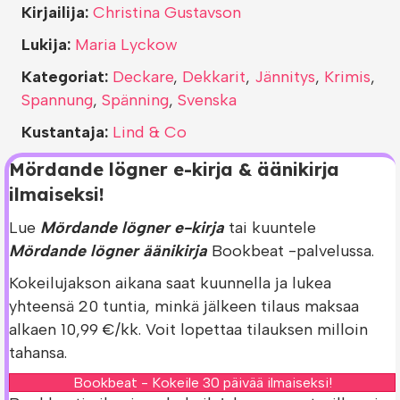
Kirjailija:
Christina Gustavson
Lukija:
Maria Lyckow
Kategoriat:
Deckare
,
Dekkarit
,
Jännitys
,
Krimis
,
Spannung
,
Spänning
,
Svenska
Kustantaja:
Lind & Co
Mördande lögner e-kirja & äänikirja
ilmaiseksi!
Lue
Mördande lögner e-kirja
tai kuuntele
Mördande lögner äänikirja
Bookbeat -palvelussa.
Kokeilujakson aikana saat kuunnella ja lukea
yhteensä 20 tuntia, minkä jälkeen tilaus maksaa
alkaen 10,99 €/kk. Voit lopettaa tilauksen milloin
tahansa.
Bookbeat - Kokeile 30 päivää ilmaiseksi!