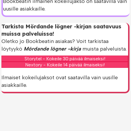
Bookbeatin ilmainen kokeilujakso on saatavilla vain
uusille asiakkaille.
Tarkista Mördande lögner -kirjan saatavuus
muissa palveluissa!
Oletko jo Bookbeatin asiakas? Voit tarkistaa
löytyykö
Mördande lögner -kirja
muista palveluista.
Storytel - Kokeile 30 päivää ilmaiseksi!
Nextory - Kokeile 14 päivää ilmaiseksi!
Ilmaiset kokeilujaksot ovat saatavilla vain uusille
asiakkaille.