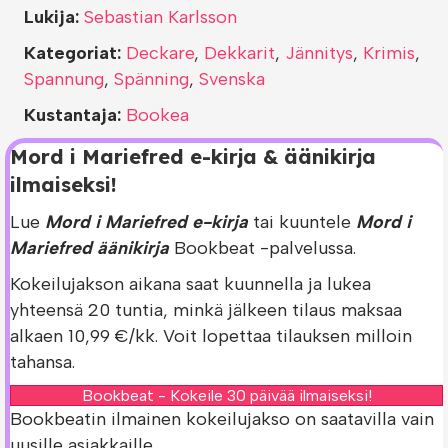
Lukija:
Sebastian Karlsson
Kategoriat:
Deckare
,
Dekkarit
,
Jännitys
,
Krimis
,
Spannung
,
Spänning
,
Svenska
Kustantaja:
Bookea
Mord i Mariefred e-kirja & äänikirja
ilmaiseksi!
Lue
Mord i Mariefred e-kirja
tai kuuntele
Mord i
Mariefred äänikirja
Bookbeat -palvelussa.
Kokeilujakson aikana saat kuunnella ja lukea
yhteensä 20 tuntia, minkä jälkeen tilaus maksaa
alkaen 10,99 €/kk. Voit lopettaa tilauksen milloin
tahansa.
Bookbeat - Kokeile 30 päivää ilmaiseksi!
Bookbeatin ilmainen kokeilujakso on saatavilla vain
uusille asiakkaille.